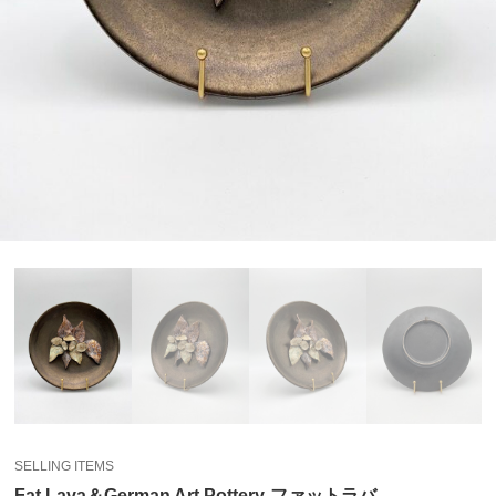
SELLING ITEMS
Fat Lava＆German Art Pottery-ファットラバ-