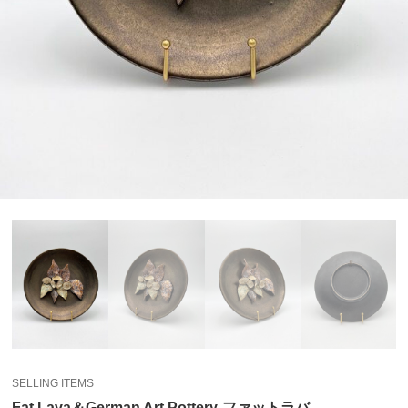
SELLING ITEMS
Fat Lava＆German Art Pottery-ファットラバ-