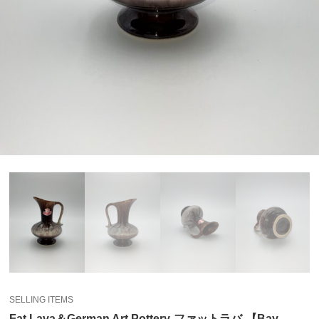
SELLING ITEMS
Fat Lava＆German Art Pottery-ファットラバ-【Bay