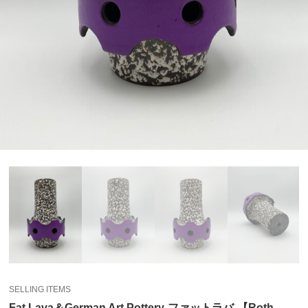
SELLING ITEMS
Fat Lava＆German Art Pottery-ファットラバ-【Roth