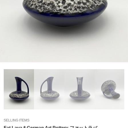
SELLING ITEMS
Fat Lava＆German Art Pottery-ファットラバ-