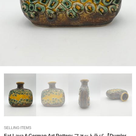
SELLING ITEMS
Fat Lava＆German Art Pottery-ファットラバ-【Dumler