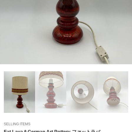
SELLING ITEMS
Fat Lava＆German Art Pottery-ファットラバ-