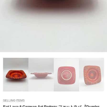
SELLING ITEMS
Fat Lava＆German Art Pottery-ファットラバ-【Dumler