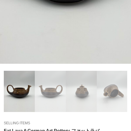
SELLING ITEMS
Fat Lava＆German Art Pottery-ファットラバ-