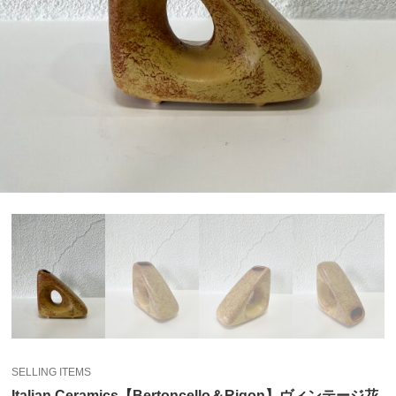
SELLING ITEMS
Italian Ceramics【Bertoncello＆Rigon】ヴィンテージ花