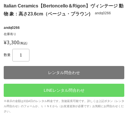
Italian Ceramics【Bertoncello＆Rigon】ヴィンテージ 動
andq0266
物 象：高さ23.6cm（ベージュ・ブラウン)
andq0266
在庫有り
¥3,300
(税込)
数量
レンタル問合わせ
LINEレンタル問合わせ
※表示の金額は3泊4日のレンタル料金です。別途延長可能です。詳しくは上記ボタン（レンタ
ル問合わせ）のフォームか、ＬＩＮＥから（お友達追加が必要です）お気軽にお問合わせくだ
さい。