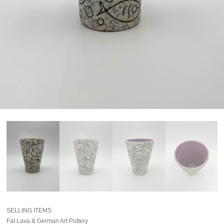
SELLING ITEMS
Fat Lava & German Art Pottery