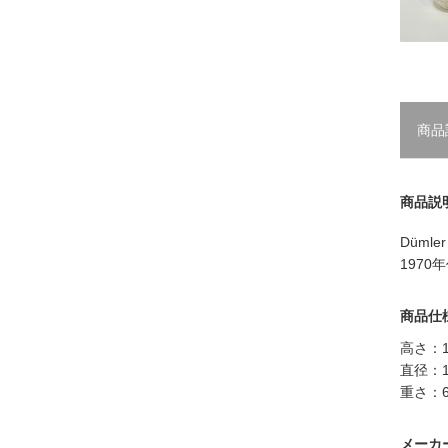
商品
商品説
Düml
197
商品仕
高さ：1
直径：1
重さ：6
メーカ