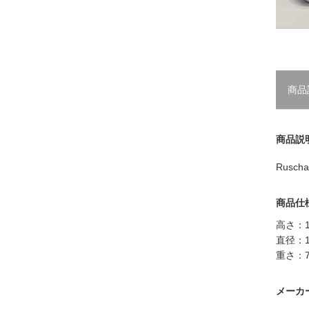
商品
商品説
Rusc
商品仕
高さ：1
直径：1
重さ：7
メーカ