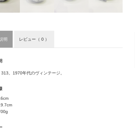
説明
レビュー
（ 0 ）
明
ha 313。1970年代のヴィンテージ。
様
6cm
9.7cm
00g
ー