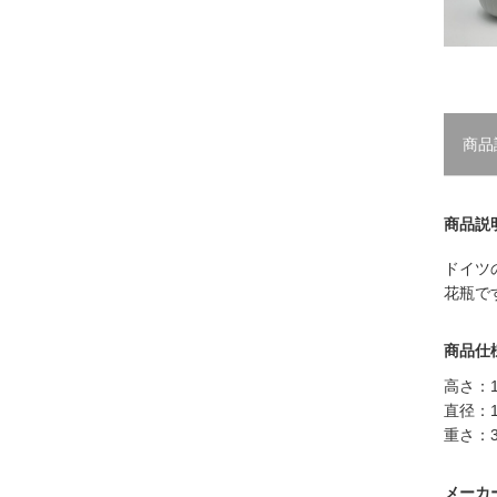
商品
商品説
ドイツの
花瓶で
商品仕
高さ：1
直径：1
重さ：3
メーカ